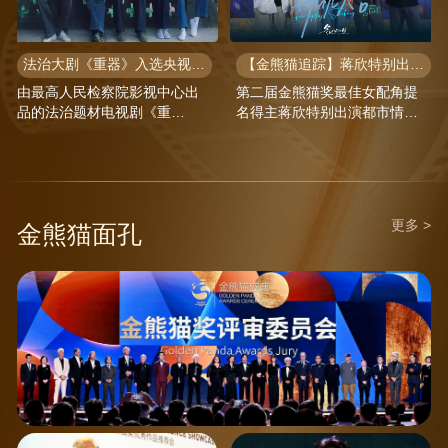
法治大剧《重器》入选央视年度片单 黄景瑜蒋奇明演绎司法青春群像
【金熊猫追踪】蒋欣特别出演都市情感剧《冬风吹又生》正式开机
由最高人民检察院影视中心出
第二届金熊猫奖最佳女配角提
品的法治题材电视剧《重
名得主蒋欣特别出演都市情感
器》，已入选中央广播电视总
剧《冬风吹又生》，该剧于7 月
台2026“大剧看总台”片单。该
20 日正式开机，聚焦东北地域
剧由沈严执导、赵冬苓编剧，
人文与现实情感叙事，备受业
黄景瑜、蒋奇明领衔主演。
界与观众的热切期待。
更多 >
金熊猫面孔
第二届金熊猫盛典
埃及国际电影节主席侯赛因·
朱一龙 第二届金熊猫奖电影