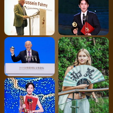
法赫米发言
单元最佳男主角
2025金熊猫国际文化论坛
2025我与熊猫面对面参观活
动
唐嫣 第二届金熊猫奖电视剧
单元最佳女主角